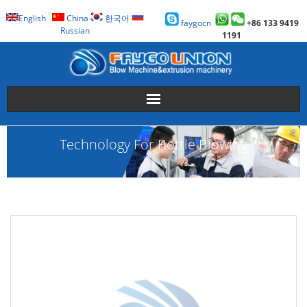
English
China
한국어
faygocn
+86 133 9419
Russian
1191
About Us
Technology For Bottle Blowing
Faygo Products
Case
Technology
Faygo Story
Contact us