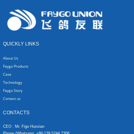
QUICKLY LINKS
About Us
Faygo Products
Case
Technology
Faygo Story
Contact us
CONTACTS
CEO : Mr. Figo Hussian
Phone /Whatsapp: +86-139 5244 7308